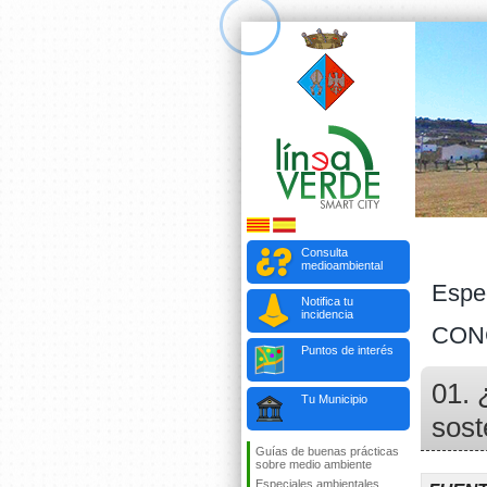
Consulta
medioambiental
Espe
Notifica tu
incidencia
CON
Puntos de interés
01. 
Tu Municipio
sost
Guías de buenas prácticas
sobre medio ambiente
Especiales ambientales