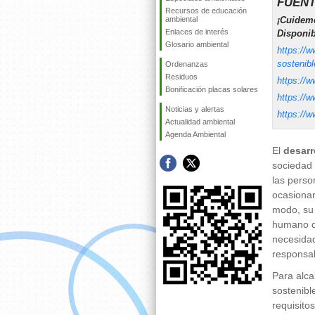
FUENT
Recursos de educación
ambiental
¡Cuidemo
Enlaces de interés
Disponib
Glosario ambiental
https://w
sostenibl
Ordenanzas
Residuos
https://w
Bonificación placas solares
https://
Noticias y alertas
https://w
Actualidad ambiental
Agenda Ambiental
El
desarr
sociedad 
las perso
ocasionar
modo, su 
humano c
necesidad
responsab
Para alca
sostenibl
requisito