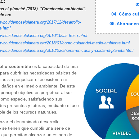
E:
0
s el planeta! (2018). "Conciencia ambiental".
04. Cómo cui
le en:
ww.cuidemoselplaneta.org/2017/12/desarrollo-
05. Ahorrar en
e.html
ww.cuidemoselplaneta.org/2010/10/las-tres-r.html
www.cuidemoselplaneta.org/2018/03/como-cuidar-del-medio-ambiente.html
ww.cuidemoselplaneta.org/2018/02/ahorrar-en-casa-y-cuidar-el-planeta.html
ollo sostenible
es la capacidad de una
para cubrir las necesidades básicas de
nas sin perjudicar el ecosistema ni
 daños en el medio ambiente. De este
principal objetivo es perpetuar al ser
omo especie, satisfaciendo sus
es presentes y futuras, mediante el uso
le de los recursos naturales.
nzar el denominado desarrollo
e se tienen que cumplir una serie de
s que permitan alcanzar un estado de