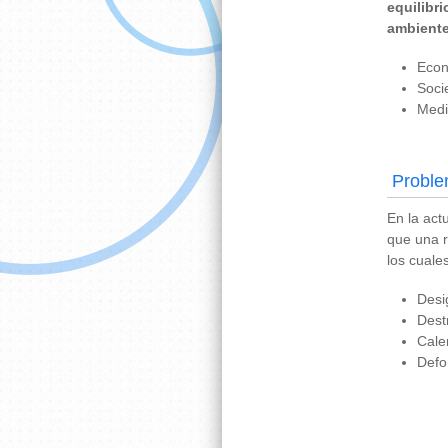
equilibr
ambient
Econ
Socie
Medi
Proble
En la act
que una 
los cuale
Desi
Dest
Cale
Defo