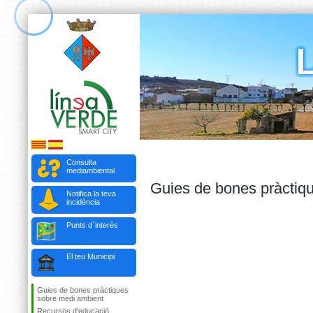
Consulta
mediambiental
Guies de bones pràctiq
Notifica la teva
incidència
Punts d`interès
El teu Municipi
Guies de bones pràctiques
sobre medi ambient
Recursos d'educació