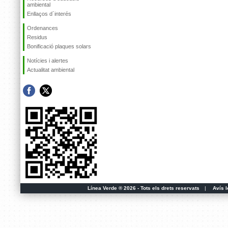
ambiental
Enllaços d´interés
Ordenances
Residus
Bonificació plaques solars
Notícies i alertes
Actualitat ambiental
Línea Verde ® 2026 - Tots els drets reservats
|
Avís l