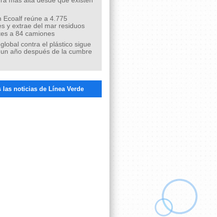
ra más alta desde que existen
 Ecoalf reúne a 4.775
s y extrae del mar residuos
tes a 84 camiones
 global contra el plástico sigue
 un año después de la cumbre
 las noticias de Línea Verde