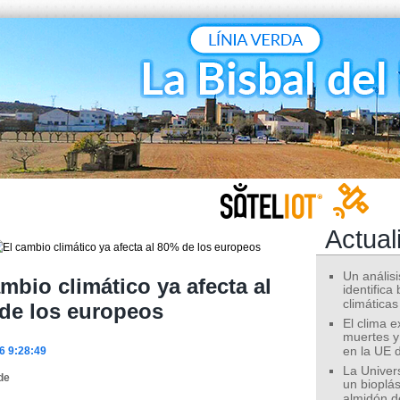
Actual
Un análisis
ambio climático ya afecta al
identifica
climáticas
de los europeos
El clima 
muertes y
6 9:28:49
en la UE 
La Univer
de
un bioplás
almidón d