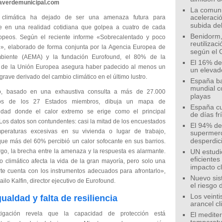
eaverdemunicipal.com
La comunid
s climática ha dejado de ser una amenaza futura para
aceleració
subida de
se en una realidad cotidiana que golpea a cuatro de cada
Benidorm,
opeos. Según el reciente informe «Sobrecalentado y poco
reutilizac
», elaborado de forma conjunta por la Agencia Europea de
según el 
biente (AEMA) y la fundación Eurofound, el 80% de la
El 16% de
 de la Unión Europea asegura haber padecido al menos un
un elevad
rave derivado del cambio climático en el último lustro.
España ba
mundial c
io, basado en una exhaustiva consulta a más de 27.000
playas
os de los 27 Estados miembros, dibuja un mapa de
España cu
lidad donde el calor extremo se erige como el principal
de días fr
Los datos son contundentes: casi la mitad de los encuestados
El 94% de 
mperaturas excesivas en su vivienda o lugar de trabajo,
supermer
desperdic
que más del 60% percibió un calor sofocante en sus barrios.
go, la brecha entre la amenaza y la respuesta es alarmante.
UN estudi
eficiente
o climático afecta la vida de la gran mayoría, pero solo una
impacto c
rte cuenta con los instrumentos adecuados para afrontarlo»,
Nuevo sis
vailo Kalfin, director ejecutivo de Eurofound.
el riesgo 
Los veinti
ualdad y falta de resiliencia
arancel c
tigación revela que la capacidad de protección está
El medite