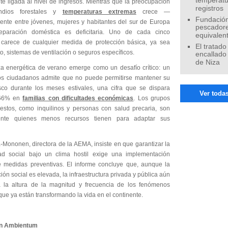
temperatu
te ligada al nivel de ingresos. Mientras que la preocupación
registros
ndios forestales y
temperaturas extremas
crece —
Fundación
ente entre jóvenes, mujeres y habitantes del sur de Europa
pescadore
eparación doméstica es deficitaria. Uno de cada cinco
equivalen
carece de cualquier medida de protección básica, ya sea
El tratado
o, sistemas de ventilación o seguros específicos.
encallado
de Niza
a energética de verano emerge como un desafío crítico: un
s ciudadanos admite que no puede permitirse mantener su
sco durante los meses estivales, una cifra que se dispara
Ver todas
 66% en
familias con dificultades económicas
. Los grupos
stos, como inquilinos y personas con salud precaria, son
ente quienes menos recursos tienen para adaptar sus
-Mononen, directora de la AEMA, insiste en que garantizar la
ad social bajo un clima hostil exige una implementación
 medidas preventivas. El informe concluye que, aunque la
ón social es elevada, la infraestructura privada y pública aún
 la altura de la magnitud y frecuencia de los fenómenos
ue ya están transformando la vida en el continente.
n Ambientum