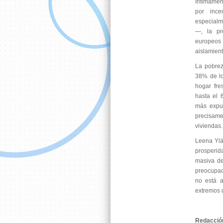
íntimamen
por ince
especialm
—, la pr
europeos 
aislamient
La pobrez
38% de lo
hogar fre
hasta el
más expue
precisam
viviendas.
Leena Ylä
prosperid
masiva de
preocupaci
no está a
extremos q
Redacció