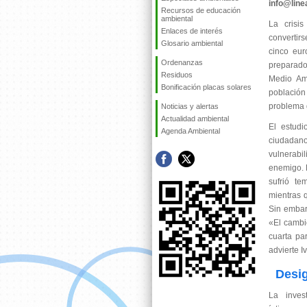
info@lin
Recursos de educación
ambiental
La crisi
Enlaces de interés
convertir
Glosario ambiental
cinco eur
Ordenanzas
preparado
Residuos
Medio Am
Bonificación placas solares
población
problema g
Noticias y alertas
Actualidad ambiental
El estud
Agenda Ambiental
ciudadan
vulnerabi
enemigo. 
sufrió te
mientras 
Sin embar
«El cambi
cuarta pa
advierte I
Desig
La inves