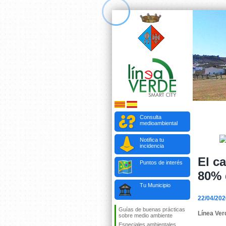
Consulta
medioambiental
Notifica tu
incidencia
El c
Puntos de interés
80% 
Tu Municipio
22/04/202
Guías de buenas prácticas
Línea Ver
sobre medio ambiente
Especiales ambientales