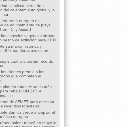
ad científica alerta de la
n del calentamiento global y la
l mar
 referente europeo en
ión de equipamiento de playa
Green City Accord
 las especies vegetales afronta
o riesgo de extinción para 2100
te su marca histórica y
on 677 banderas azules en
mple cuatro años sin récords
íos
los clientes premia a los
cados que combaten el
io
o plantea rutas de vuelo más
s para rebajar UN 21% el
limático
tema de AEMET para anticipar
de incendios forestales
siete dan luz verde a ampliar el
limático europeo
rráneo balear marcó en mayo la